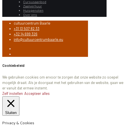
Cursusaanbod
Zaalverhuur
Huisgenoten
Over ons
cultuurcentrum Baarle
+31 13 507 82 33
+32 14 699 326
info@cultuurcentrumbaarle.eu
Cookiebeleid
We gebruiken cookies om ervoor te zorgen dat onze website zo soepel
mogelijk draait. Als je doorgaat met het gebruiken van de website, gaan we
er vanuit dat ermee instemt.
Zelf instellen
Accepteer alles
Sluiten
Privacy & Cookies