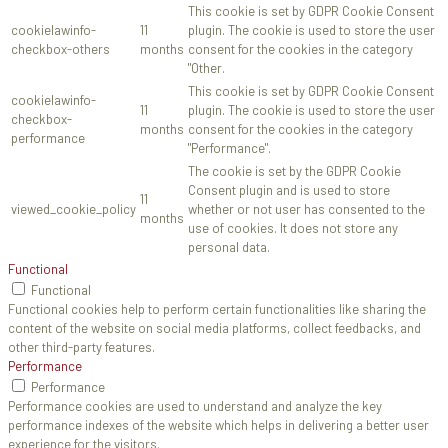
This cookie is set by GDPR Cookie Consent
cookielawinfo-
11
plugin. The cookie is used to store the user
checkbox-others
months
consent for the cookies in the category
"Other.
This cookie is set by GDPR Cookie Consent
cookielawinfo-
11
plugin. The cookie is used to store the user
checkbox-
months
consent for the cookies in the category
performance
"Performance".
The cookie is set by the GDPR Cookie
Consent plugin and is used to store
11
viewed_cookie_policy
whether or not user has consented to the
months
use of cookies. It does not store any
personal data.
Functional
Functional
Functional cookies help to perform certain functionalities like sharing the
content of the website on social media platforms, collect feedbacks, and
other third-party features.
Performance
Performance
Performance cookies are used to understand and analyze the key
performance indexes of the website which helps in delivering a better user
experience for the visitors.