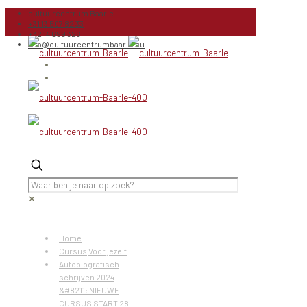
cultuurcentrum Baarle
+31 13 507 82 33
+32 14 699 326
info@cultuurcentrumbaarle.eu
✕
Home
Cursus
Voor jezelf
Autobiografisch
schrijven 2024
&#8211; NIEUWE
CURSUS START 28