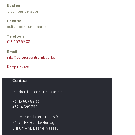
Kosten
€ 65,- per persoon
Locatie
cultuurcentrum Baarle
Telefoon
013 507 82 33
Email
info@cultuurcentrumbaarle.
Koop tickets
Contact
info@cultuurcentrumbaarle.eu
+31 13 507 82 33
+32 14 699 326
Pastoor de Katerstraat 5-7
2387 – BE Baarle-Hertog
5111 CM – NL Baarle-Nassau