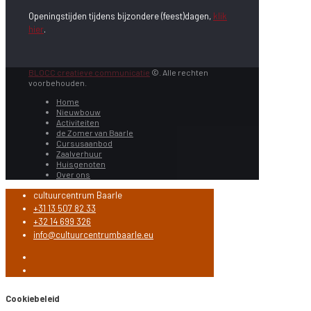
Openingstijden tijdens bijzondere (feest)dagen,
klik
hier
.
BLOCC creatieve communicatie
©. Alle rechten
voorbehouden.
Home
Nieuwbouw
Activiteiten
de Zomer van Baarle
Cursusaanbod
Zaalverhuur
Huisgenoten
Over ons
cultuurcentrum Baarle
+31 13 507 82 33
+32 14 699 326
info@cultuurcentrumbaarle.eu
Cookiebeleid