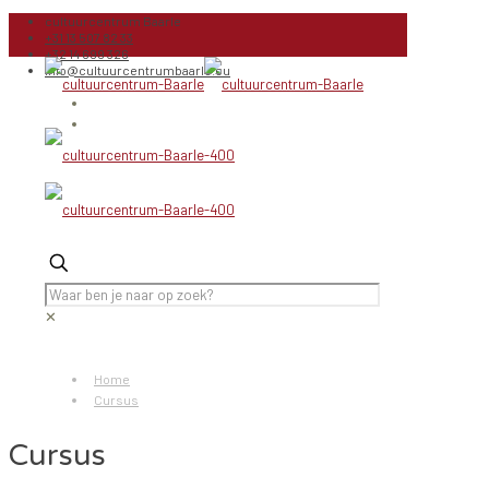
cultuurcentrum Baarle
+31 13 507 82 33
+32 14 699 326
info@cultuurcentrumbaarle.eu
✕
Home
Cursus
Cursus