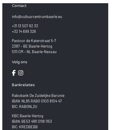
Contact
info@cultuurcentrumbaarle.eu
+31 13 507 82 33
+32 14 699 326
Pastoor de Katerstraat 5-7
2387 – BE Baarle-Hertog
5111 CM – NL Baarle-Nassau
Volg ons
Bankrelaties
Rabobank De Zuidelijke Baronie
IBAN: NL85 RABO 0103 8104 47
BIC: RABONL2U
KBC Baarle-Hertog
IBAN: BE53 4181 0118 1153
BIC: KREDBEBB